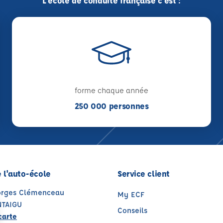
L'école de conduite française c'est :
forme chaque année
250 000 personnes
 l'auto-école
Service client
orges Clémenceau
My ECF
TAIGU
Conseils
carte