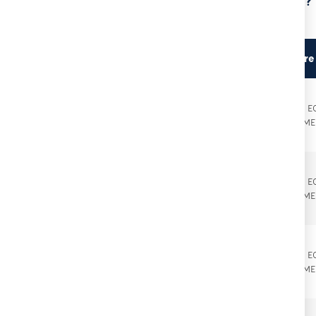
Prochaines sessions de formation à Boulogne-sur-Mer ?
Lieu du stage
Centre
Proposé par 
.09.2026
À ISQUES (62)
ME
Proposé par 
.09.2026
À ISQUES (62)
ME
Proposé par 
.09.2026
À ISQUES (62)
ME