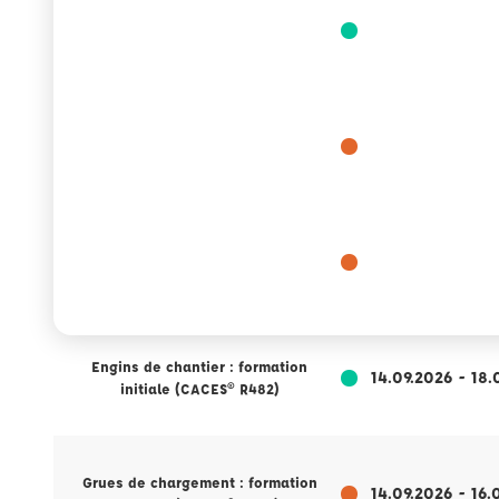
Cariste : formation initiale (CACES®
07.09.2026 - 11.
R489)
Grues de chargement : formation
07.09.2026 - 09.
initiale (CACES® R490)
Grues de chargement : recyclage et
10.09.2026 - 11.
perfectionnement (CaCES® R490)
Engins de chantier : formation
14.09.2026 - 18.
initiale (CACES® R482)
Grues de chargement : formation
14.09.2026 - 16.