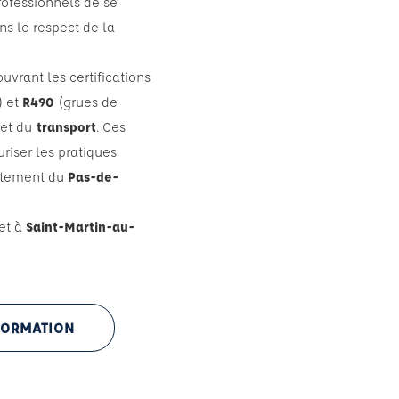
ofessionnels de se
ns le respect de la
vrant les certifications
) et
R490
(grues de
et du
transport
. Ces
riser les pratiques
artement du
Pas-de-
et à
Saint-Martin-au-
 FORMATION