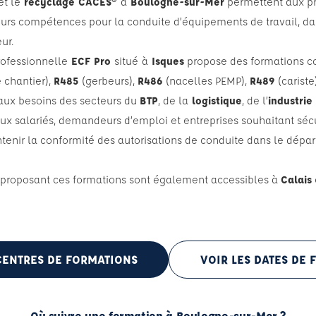
et le
recyclage CACES®
à
Boulogne-sur-Mer
permettent aux pr
eurs compétences pour la conduite d’équipements de travail, da
ur.
rofessionnelle
ECF Pro
situé
à
Isques
propose des formations cou
 chantier),
R485
(gerbeurs),
R486
(nacelles PEMP),
R489
(cariste
aux besoins des secteurs du
BTP
, de la
logistique
, de l’
industrie
ux salariés, demandeurs d’emploi et entreprises souhaitant sécu
ntenir la conformité des autorisations de conduite dans le dép
o proposant ces formations sont également accessibles à
Calais
CENTRES DE FORMATIONS
VOIR LES DATES DE
Où suivre une formation à Boulogne-sur-Mer ?