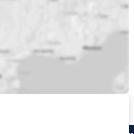
Prochaines sessions de formation à Bordeaux ?
Lieu du stage
Centre