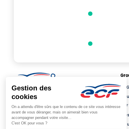
Cariste : formation initiale (CACES®
24.08.2026 - 28
R489)
Engins de chantier : formation
24.08.2026 - 27
initiale (CACES® R482)
Gro
Le 
Tro
ECF
Pre
Actu