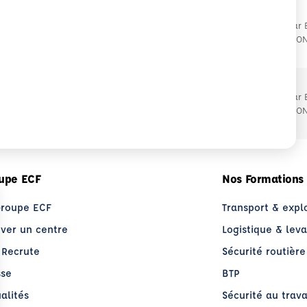
Proposé par
.08.2026
À MERIGNAC (33)
PROFESSIO
Proposé par
.08.2026
À MERIGNAC (33)
PROFESSIO
upe ECF
Nos Formations
Groupe ECF
Transport & expl
uver un centre
Logistique & lev
 Recrute
Sécurité routière
sse
BTP
alités
Sécurité au trava