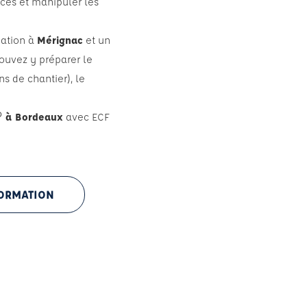
ces et manipuler les
mation à
Mérignac
et un
pouvez y préparer le
s de chantier), le
® à Bordeaux
avec ECF
FORMATION