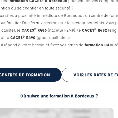
r une
formation CACES® à Bordeaux
pour valider vos compéten
ion ou de chantier en toute sécurité ?
ux sites à proximité immédiate de Bordeaux : un centre de for
pour faciliter l’accès aux sessions sur le secteur bordelais. Vous 
cariste), le
CACES® R486
(nacelle PEMP), le
CACES® R482
(engin
 et le
CACES® R490
(grues auxiliaires).
i répond à votre besoin et fixez vos dates de
formation CACES
 CENTRES DE FORMATION
VOIR LES DATES DE 
Où suivre une formation à Bordeaux ?