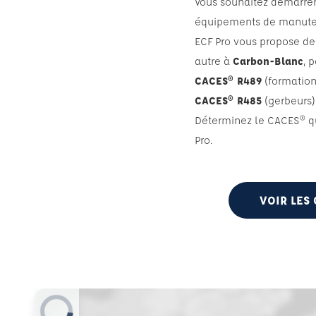
Vous souhaitez démarre
équipements de manutent
ECF Pro vous propose de
autre à
Carbon-Blanc
, 
CACES® R489
(formation 
CACES® R485
(gerbeurs)
Déterminez le CACES® qu
Pro.
VOIR LES