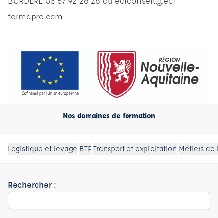
BORDERE 05 57 92 26 26 ou
ecfconseil@ecf-
formapro.com
Nos domaines de formation
Logistique et levage
BTP
Transport et exploitation
Métiers de 
Rechercher :