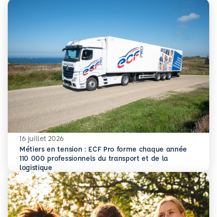
16 juillet 2026
Métiers en tension : ECF Pro forme chaque année
110 000 professionnels du transport et de la
En savoir plus
Métiers en tension : ECF Pro forme chaque année 110 000 p
logistique