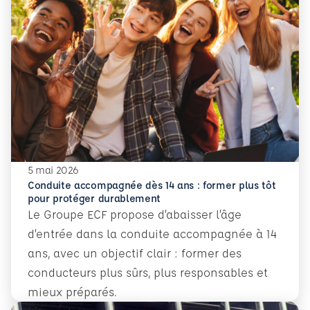
5 mai 2026
Conduite accompagnée dès 14 ans : former plus tôt
pour protéger durablement
Le Groupe ECF propose d’abaisser l’âge
d’entrée dans la conduite accompagnée à 14
ans, avec un objectif clair : former des
conducteurs plus sûrs, plus responsables et
mieux préparés.
En savoir plus
Conduite accompagnée dès 14 ans : former plus tôt pour 