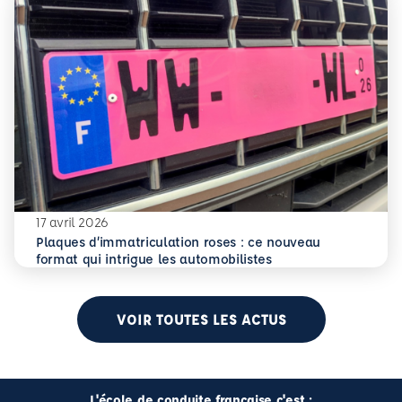
17 avril 2026
Plaques d’immatriculation roses : ce nouveau
En savoir plus
Plaques d’immatriculation roses : ce nouveau format qui i
format qui intrigue les automobilistes
VOIR TOUTES LES ACTUS
L'école de conduite française c'est :