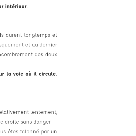
r intérieur
.
ds durent longtemps et
usquement et au dernier
l’encombrement des deux
r la voie où il circule
.
 relativement lentement,
de droite sans danger.
us êtes talonné par un