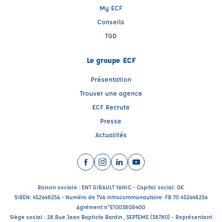
My ECF
Conseils
TGD
Le groupe ECF
Présentation
Trouver une agence
ECF Recrute
Presse
Actualités
Facebook (nouvelle fenêtre)
Instagram (nouvelle fenêtre)
LinkedIn (nouvelle fenêtre)
YouTube (nouvelle fenêtr
Raison sociale : ENT GIRAULT YANIC - Capital social: 0€
SIREN: 452648256 - Numéro de TVA intracommunautaire: FR 70 452648256
Agrément n°E1003808400
Siège social : 28 Rue Jean Baptiste Bardin , SEPTEME (38780) - Représentant