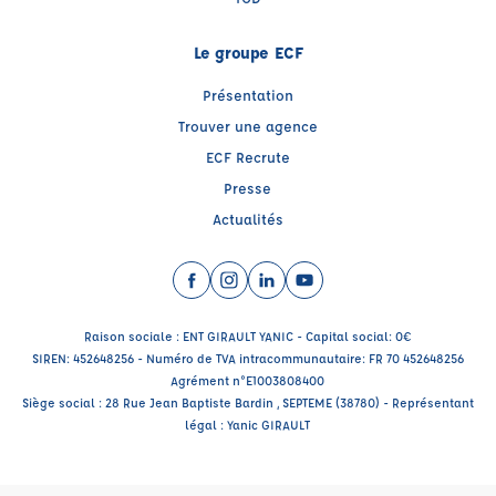
Le groupe ECF
Présentation
Trouver une agence
ECF Recrute
Presse
Actualités
Facebook (nouvelle fenêtre)
Instagram (nouvelle fenêtre)
LinkedIn (nouvelle fenêtre)
YouTube (nouvelle fenêtr
Raison sociale : ENT GIRAULT YANIC - Capital social: 0€
SIREN: 452648256 - Numéro de TVA intracommunautaire: FR 70 452648256
Agrément n°E1003808400
Siège social : 28 Rue Jean Baptiste Bardin , SEPTEME (38780) - Représentant
légal : Yanic GIRAULT