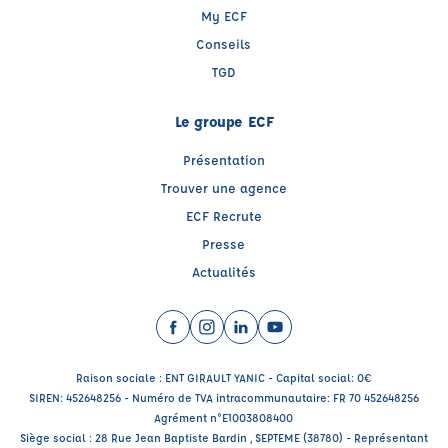
My ECF
Conseils
TGD
Le groupe ECF
Présentation
Trouver une agence
ECF Recrute
Presse
Actualités
Facebook (nouvelle fenêtre)
Instagram (nouvelle fenêtre)
LinkedIn (nouvelle fenêtre)
YouTube (nouvelle fenêtr
Raison sociale : ENT GIRAULT YANIC - Capital social: 0€
SIREN: 452648256 - Numéro de TVA intracommunautaire: FR 70 452648256
Agrément n°E1003808400
Siège social : 28 Rue Jean Baptiste Bardin , SEPTEME (38780) - Représentant