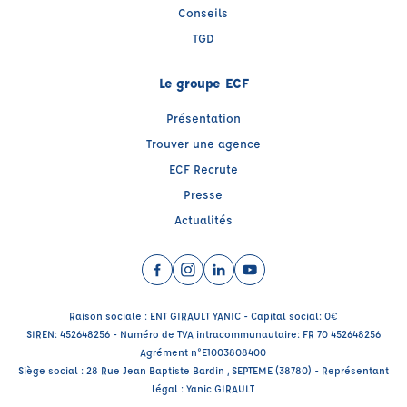
Conseils
TGD
Le groupe ECF
Présentation
Trouver une agence
ECF Recrute
Presse
Actualités
Facebook (nouvelle fenêtre)
Instagram (nouvelle fenêtre)
LinkedIn (nouvelle fenêtre)
YouTube (nouvelle fenêtr
Raison sociale : ENT GIRAULT YANIC - Capital social: 0€
SIREN: 452648256 - Numéro de TVA intracommunautaire: FR 70 452648256
Agrément n°E1003808400
Siège social : 28 Rue Jean Baptiste Bardin , SEPTEME (38780) - Représentant
légal : Yanic GIRAULT