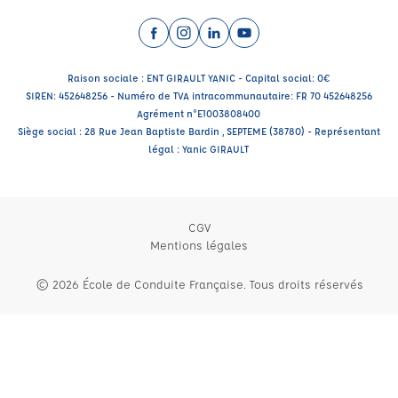
Facebook (nouvelle fenêtre)
Instagram (nouvelle fenêtre)
LinkedIn (nouvelle fenêtre)
YouTube (nouvelle fenêtr
Raison sociale : ENT GIRAULT YANIC - Capital social: 0€
SIREN: 452648256 - Numéro de TVA intracommunautaire: FR 70 452648256
Agrément n°E1003808400
Siège social : 28 Rue Jean Baptiste Bardin , SEPTEME (38780) - Représentant
légal : Yanic GIRAULT
CGV
Mentions légales
© 2026 École de Conduite Française. Tous droits réservés