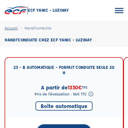
ECF YANIC - LUZINAY
Accueil
Handi'conduite
HANDI'CONDUITE CHEZ ECF YANIC - LUZINAY
23 - B AUTOMATIQUE - FORFAIT CONDUITE SEULE 20
H
A partir de
1330€
TTC
Prix de l'évaluation : 56€ TTC
Tooltip eval mention
Boîte automatique