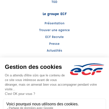
TGD
Le groupe ECF
Présentation
Trouver une agence
ECF Recrute
Presse
Actualités
Facebook (nouvelle fenêtre)
Instagram (nouvelle fenêtre)
YouTube (nouvelle fenêtre)
TikTok (nouvelle fenêtre)
Raison sociale : SPS grand public - Capital social: 0€
SIREN: 814514188 - Numéro de TVA intracommunautaire: FR 56814514188
Agrément n°E2303000090
- Représentant légal : Frédéric FILIPPI