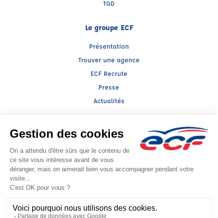
TGD
Le groupe ECF
Présentation
Trouver une agence
ECF Recrute
Presse
Actualités
Facebook (nouvelle fenêtre)
Instagram (nouvelle fenêtre)
YouTube (nouvelle fenêtre)
TikTok (nouvelle fenêtre)
Raison sociale : SPS grand public - Capital social: 0€
SIREN: 814514188 - Numéro de TVA intracommunautaire: FR 56814514188
Agrément n°E2303000090
- Représentant légal : Frédéric FILIPPI