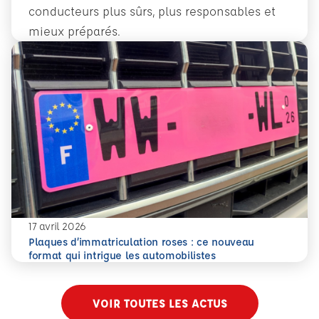
conducteurs plus sûrs, plus responsables et
mieux préparés.
En savoir plus
Conduite accompagnée dès 14 ans : former plus tôt pour 
17 avril 2026
Plaques d’immatriculation roses : ce nouveau
En savoir plus
Plaques d’immatriculation roses : ce nouveau format qui i
format qui intrigue les automobilistes
VOIR TOUTES LES ACTUS