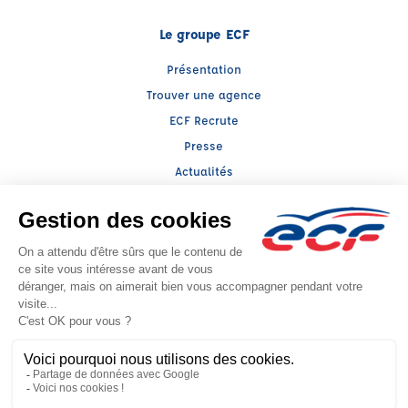
Le groupe ECF
Présentation
Trouver une agence
ECF Recrute
Presse
Actualités
Raison sociale : SAS AUTO MOTO ECOLE JEFF - Capital social: 1500€
SIREN: 831606330 - Numéro de TVA intracommunautaire: FR51831606330
Agrément n°E1908300270
Siège social : 287, Avenue de Valescure , SAINT RAPHAEL (83700 ) -
Représentant légal : Jean-François VAZ
CGV
Mentions légales