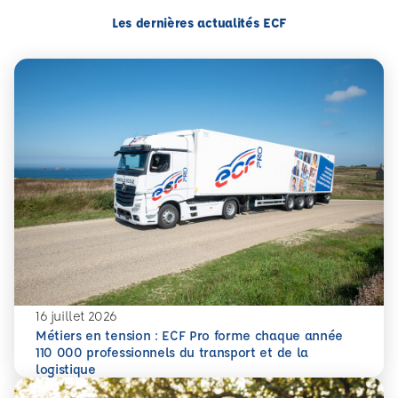
Les dernières actualités ECF
16 juillet 2026
Métiers en tension : ECF Pro forme chaque année
110 000 professionnels du transport et de la
En savoir plus
Métiers en tension : ECF Pro forme chaque année 110 000 p
logistique