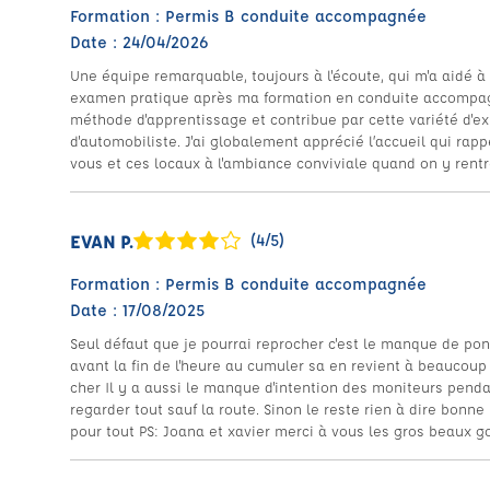
Formation : Permis B conduite accompagnée
Date : 24/04/2026
Une équipe remarquable, toujours à l'écoute, qui m'a aidé à
examen pratique après ma formation en conduite accompag
méthode d'apprentissage et contribue par cette variété d'
d'automobiliste. J'ai globalement apprécié l’accueil qui ra
vous et ces locaux à l'ambiance conviviale quand on y rentre
EVAN P.
(4/5)
Formation : Permis B conduite accompagnée
Date : 17/08/2025
Seul défaut que je pourrai reprocher c'est le manque de po
avant la fin de l'heure au cumuler sa en revient à beaucou
cher Il y a aussi le manque d'intention des moniteurs penda
regarder tout sauf la route. Sinon le reste rien à dire bonn
pour tout PS: Joana et xavier merci à vous les gros beaux g