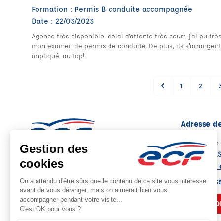
Formation : Permis B conduite accompagnée
Date : 22/03/2023
Agence très disponible, délai d'attente très court, j'ai pu tr
mon examen de permis de conduite. De plus, ils s'arrangent
impliqué, au top!
1
2
Adresse de
5, Traverse
06130 GRA
Voir sur la 
Note : 4.5/5
Moyenne calculée sur 61 avis
04 93 09 3
NOUS CO