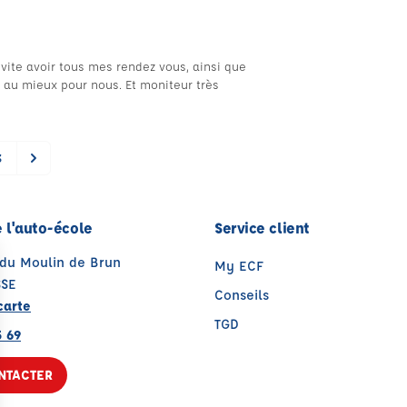
èsvite avoir tous mes rendez vous, ainsi que
 au mieux pour nous. Et moniteur très
3
 l'auto-école
Service client
 du Moulin de Brun
My ECF
SSE
Conseils
carte
TGD
5 69
NTACTER