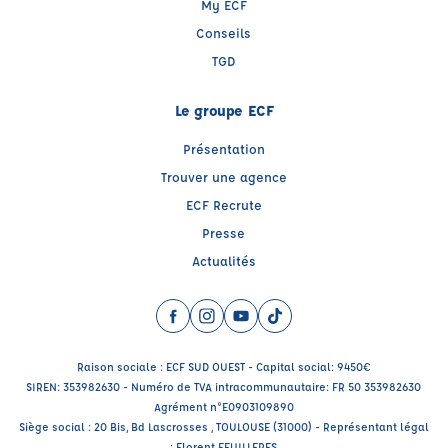
My ECF
Conseils
TGD
Le groupe ECF
Présentation
Trouver une agence
ECF Recrute
Presse
Actualités
Facebook (nouvelle fenêtre)
Instagram (nouvelle fenêtre)
YouTube (nouvelle fenêtre)
TikTok (nouvelle fenêtre)
Raison sociale : ECF SUD OUEST - Capital social: 9450€
SIREN: 353982630 - Numéro de TVA intracommunautaire: FR 50 353982630
Agrément n°E0903109890
Siège social : 20 Bis, Bd Lascrosses , TOULOUSE (31000) - Représentant légal
: Florent FEUILLERES