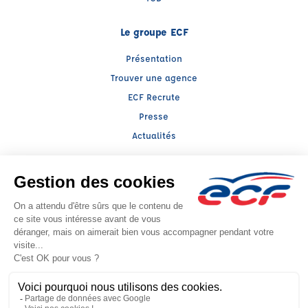
Le groupe ECF
Présentation
Trouver une agence
ECF Recrute
Presse
Actualités
Facebook (nouvelle fenêtre)
Instagram (nouvelle fenêtre)
Raison sociale : ALIX FORMATION - Capital social: 145000€
SIREN: 422490904 - Numéro de TVA intracommunautaire: FR 11 422490904
Agrément n°E0202604860
- Représentant légal : Cyril CHOMETTE