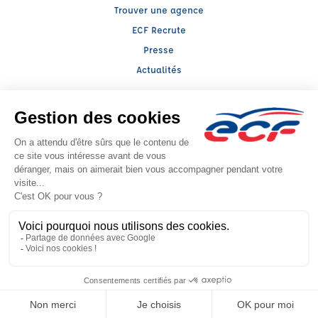
Trouver une agence
ECF Recrute
Presse
Actualités
Facebook (nouvelle fenêtre)
Instagram (nouvelle fenêtre)
Raison sociale : ALIX FORMATION - Capital social: 145000€
SIREN: 422490904 - Numéro de TVA intracommunautaire: FR 11 422490904
Agrément n°E0202604860
- Représentant légal : Cyril CHOMETTE
CGV
Mentions légales
© 2026 École de Conduite Française. Tous droits réservés