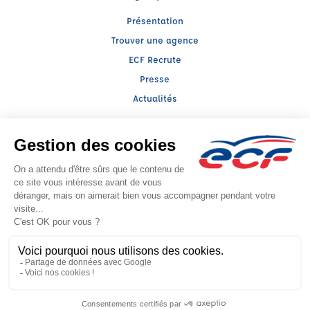
Présentation
Trouver une agence
ECF Recrute
Presse
Actualités
Facebook (nouvelle fenêtre)
Instagram (nouvelle fenêtre)
LinkedIn (nouvelle fenêtre)
YouTube (nouvelle fenêtre)
TikTok (nouvelle fenêtr
Raison sociale : ECOLE DE CONDUITE DU MARCHE - Capital social: 0€
SIREN: 530394493 - Numéro de TVA intracommunautaire: FR 50 530394493
Agrément n°E1709400020
- Représentant légal : Monssif LAKSSIMI
CGV
Mentions légales