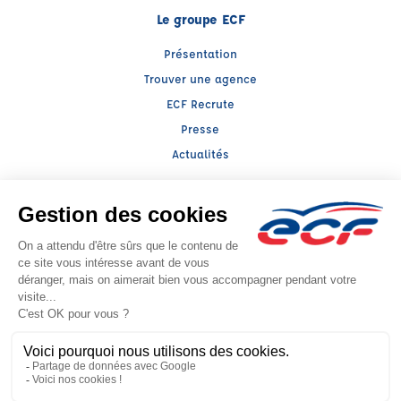
Le groupe ECF
Présentation
Trouver une agence
ECF Recrute
Presse
Actualités
Facebook (nouvelle fenêtre)
Instagram (nouvelle fenêtre)
LinkedIn (nouvelle fenêtre)
YouTube (nouvelle fenêtre)
TikTok (nouvelle fenêtr
Raison sociale : ECOLE DE CONDUITE DU MARCHE - Capital social: 0€
SIREN: 530394493 - Numéro de TVA intracommunautaire: FR 50 530394493
Agrément n°E1709400020
- Représentant légal : Monssif LAKSSIMI
CGV
Mentions légales