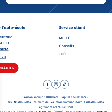
 l'auto-école
Service client
ieutaud
My ECF
EILLE
Conseils
carte
TGD
3 20
NTACTER
Facebook (nouvelle fenêtre)
Instagram (nouvelle fenêtre)
TikTok (nouvelle fenêtre)
Raison sociale : TOUTCAN - Capital social: 7622€
SIREN: 401967054 - Numéro de TVA intracommunautaire: FR84401967054
Agrément n°E2401300240
e social : 65, Cours Lieutaud , MARSEILLE (13006) - Représentant légal : HAKIM BEN