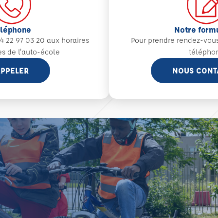
éléphone
Notre form
4 22 97 03 20 aux
horaires
Pour prendre rendez-vou
es de l'auto-école
télépho
PPELER
NOUS CONT