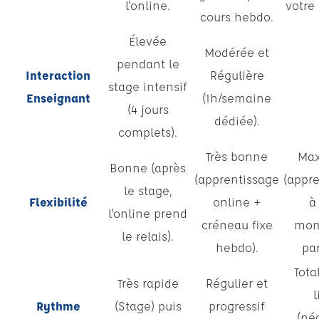
l'online.
votre
cours hebdo.
Élevée
Modérée et
pendant le
Interaction
Régulière
stage intensif
Enseignant
(1h/semaine
(4 jours
dédiée).
complets).
Très bonne
Max
Bonne (après
(apprentissage
(appr
le stage,
Flexibilité
online +
à
l'online prend
créneau fixe
mom
le relais).
hebdo).
par
Tot
Très rapide
Régulier et
l
Rythme
(Stage) puis
progressif
(né