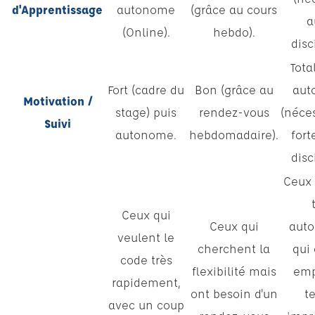
d'Apprentissage
autonome
(grâce au cours
a
(Online).
hebdo).
disc
Tot
Fort (cadre du
Bon (grâce au
aut
Motivation /
stage) puis
rendez-vous
(néce
Suivi
autonome.
hebdomadaire).
fort
disc
Ceux 
Ceux qui
Ceux qui
aut
veulent le
cherchent la
qui
code très
flexibilité mais
emp
rapidement,
ont besoin d'un
t
avec un coup