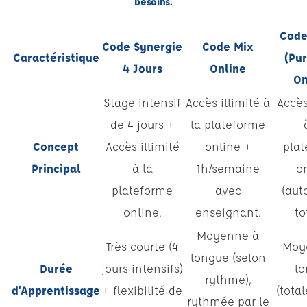
besoins.
Code
Code Synergie
Code Mix
Caractéristique
(Pu
4 Jours
Online
On
Stage intensif
Accès illimité à
Accès
de 4 jours +
la plateforme
Concept
Accès illimité
online +
pla
Principal
à la
1h/semaine
o
plateforme
avec
(au
online.
enseignant.
to
Moyenne à
Très courte (4
Moy
longue (selon
Durée
jours intensifs)
l
rythme),
d'Apprentissage
+ flexibilité de
(tota
rythmée par le