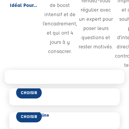
rendez-vous
impr
Idéal Pour...
de boost
régulier avec
et 
intensif et de
un expert pour
sou
l'encadrement,
poser leurs
et qui ont 4
questions et
d'int
jours à y
rester motivés.
direc
consacrer.
contr
t
En savoir plus
Code Online
CHOISIR
En savoir plus
Code Mix Online
CHOISIR