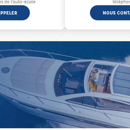
es de l'auto-école
télépho
PPELER
NOUS CONT