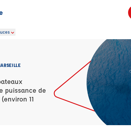
e
ouces
MARSEILLE
bateaux
ne puissance de
 (environ 11