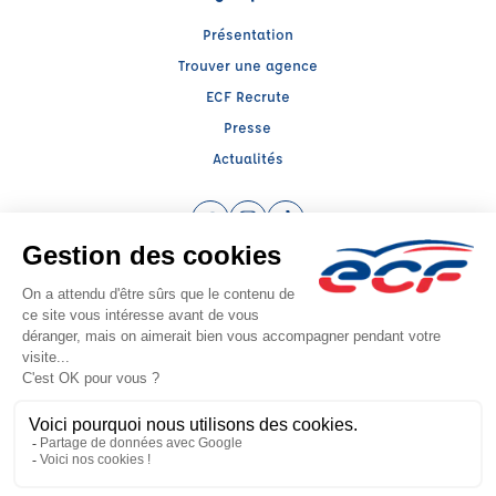
Présentation
Trouver une agence
ECF Recrute
Presse
Actualités
Facebook (nouvelle fenêtre)
Instagram (nouvelle fenêtre)
TikTok (nouvelle fenêtre)
Raison sociale : TOUTCAN - Capital social: 7622€
SIREN: 401967054 - Numéro de TVA intracommunautaire: FR84401967054
Agrément n°E2401300240
Siège social : 65, Cours Lieutaud , MARSEILLE (13006) - Représentant légal :
HAKIM BENHAMEL
CGV
Mentions légales