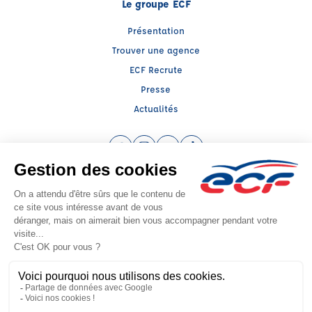
Le groupe ECF
Présentation
Trouver une agence
ECF Recrute
Presse
Actualités
Facebook (nouvelle fenêtre)
Instagram (nouvelle fenêtre)
YouTube (nouvelle fenêtre)
TikTok (nouvelle fenêtre)
Raison sociale : SUD PREVENTION SECURITE GRAND PUBLIC - Capital social:
0€
SIREN: 814514188 - Numéro de TVA intracommunautaire:
Agrément n°F1600600010
- Représentant légal : Frédéric FILIPPI
CGV