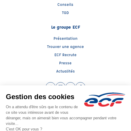
Conseils
TGD
Le groupe ECF
Présentation
Trouver une agence
ECF Recrute
Presse
Actualités
Facebook (nouvelle fenêtre)
Instagram (nouvelle fenêtre)
YouTube (nouvelle fenêtre)
TikTok (nouvelle fenêtre)
Raison sociale : SUD PREVENTION SECURITE GRAND PUBLIC - Capital social:
139239€
SIREN: 814514188 - Numéro de TVA intracommunautaire: FR56814514188
Agrément n°E1501300080
- Représentant légal : Frédéric FILIPPI