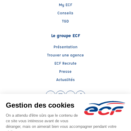
My ECF
Conseils
TGD
Le groupe ECF
Présentation
Trouver une agence
ECF Recrute
Presse
Actualités
Facebook (nouvelle fenêtre)
Instagram (nouvelle fenêtre)
YouTube (nouvelle fenêtre)
TikTok (nouvelle fenêtre)
Raison sociale : SUD PREVENTION SECURITE GRAND PUBLIC - Capital social:
139239€
SIREN: 814514188 - Numéro de TVA intracommunautaire: FR56814514188
Agrément n°E1501300080