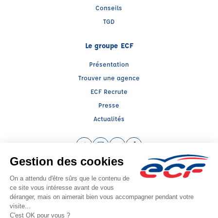
Conseils
TGD
Le groupe ECF
Présentation
Trouver une agence
ECF Recrute
Presse
Actualités
Facebook (nouvelle fenêtre)
Instagram (nouvelle fenêtre)
YouTube (nouvelle fenêtre)
TikTok (nouvelle fenêtre)
Raison sociale : SUD PREVENTION SECURITE GRAND PUBLIC - Capital social:
139239€
SIREN: 814514188 - Numéro de TVA intracommunautaire: FR56814514188
Agrément n°E1501300080
- Représentant légal : Frédéric FILIPPI