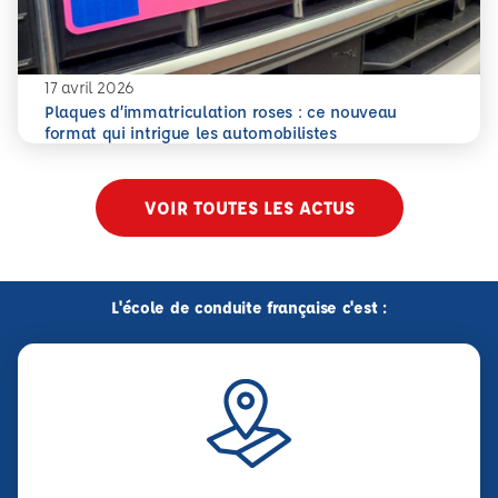
17 avril 2026
Plaques d’immatriculation roses : ce nouveau
En savoir plus
Plaques d’immatriculation roses : ce nouveau format qui i
format qui intrigue les automobilistes
VOIR TOUTES LES ACTUS
L'école de conduite française c'est :