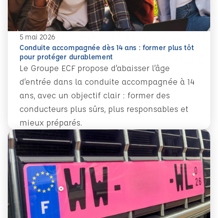
5 mai 2026
Conduite accompagnée dès 14 ans : former plus tôt
pour protéger durablement
Le Groupe ECF propose d’abaisser l’âge
d’entrée dans la conduite accompagnée à 14
ans, avec un objectif clair : former des
conducteurs plus sûrs, plus responsables et
mieux préparés.
En savoir plus
Conduite accompagnée dès 14 ans : former plus tôt pour 