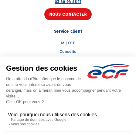
03 88 94 85 17
NOUS CONTACTER
Service client
My ECF
Conseils
TGD
Le groupe ECF
Présentation
Trouver une agence
ECF Recrute
Presse
Actualités