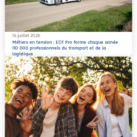
16 juillet 2026
Métiers en tension : ECF Pro forme chaque année
110 000 professionnels du transport et de la
En savoir plus
Métiers en tension : ECF Pro forme chaque année 110 000 p
logistique