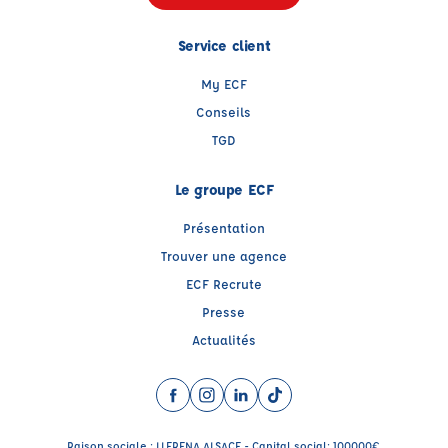
Service client
My ECF
Conseils
TGD
Le groupe ECF
Présentation
Trouver une agence
ECF Recrute
Presse
Actualités
Facebook (nouvelle fenêtre)
Instagram (nouvelle fenêtre)
LinkedIn (nouvelle fenêtre)
TikTok (nouvelle fenêtre)
Raison sociale : LLERENA ALSACE - Capital social: 100000€