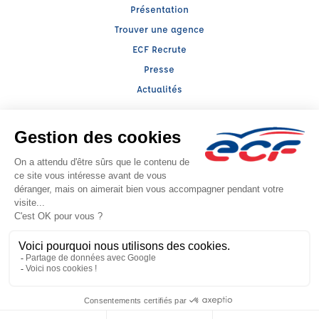
Présentation
Trouver une agence
ECF Recrute
Presse
Actualités
Facebook (nouvelle fenêtre)
Instagram (nouvelle fenêtre)
LinkedIn (nouvelle fenêtre)
TikTok (nouvelle fenêtre)
Raison sociale : LLERENA ALSACE - Capital social: 100000€
SIREN: 393817259 - Numéro de TVA intracommunautaire: FR 34 393817259
Agrément n°E1606700300
- Représentant légal : Alexandre MICHEL
CGV
Mentions légales
© 2026 École de Conduite Française. Tous droits réservés