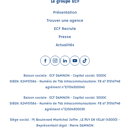
Le groupe ECF
Présentation
Trouver une agence
ECF Recrute
Presse
Actualités
Facebook (nouvelle fenêtre)
Instagram (nouvelle fenêtre)
LinkedIn (nouvelle fenêtre)
YouTube (nouvelle fenêtre)
TikTok (nouvelle fenêtr
Raison sociale : ECF DAMNON - Capital social: 5000€
SIREN: 824951586 - Numéro de TVA intracommunautaire: FR 67 315167148
Agrément n°E1704300040
Raison sociale : ECF DAMNON - Capital social: 5000€
SIREN: 824951586 - Numéro de TVA intracommunautaire: FR 67 315167148
Agrément n°E2504300030
Siège social : 19, Boulevard Maréchal Joffre , LE PUY EN VELAY (43000) -
Représentant légal : Pierre DAMNON