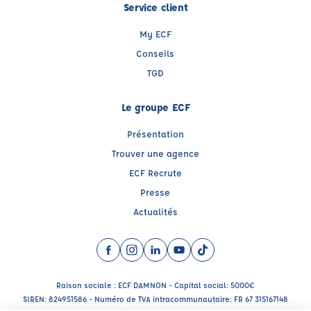
Service client
My ECF
Conseils
TGD
Le groupe ECF
Présentation
Trouver une agence
ECF Recrute
Presse
Actualités
Facebook (nouvelle fenêtre)
Instagram (nouvelle fenêtre)
LinkedIn (nouvelle fenêtre)
YouTube (nouvelle fenêtre)
TikTok (nouvelle fenêtr
Raison sociale : ECF DAMNON - Capital social: 5000€
SIREN: 824951586 - Numéro de TVA intracommunautaire: FR 67 315167148