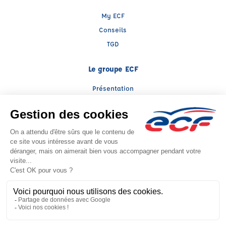
My ECF
Conseils
TGD
Le groupe ECF
Présentation
Trouver une agence
ECF Recrute
Presse
Actualités
Facebook (nouvelle fenêtre)
Instagram (nouvelle fenêtre)
LinkedIn (nouvelle fenêtre)
YouTube (nouvelle fenêtre)
TikTok (nouvelle fenêtr
Raison sociale : ECF DAMNON - Capital social: 5000€
SIREN: 824951586 - Numéro de TVA intracommunautaire: FR 67 315167148
Agrément n°E1704300040