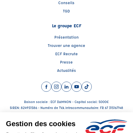
Conseils
TGD
Le groupe ECF
Présentation
Trouver une agence
ECF Recrute
Presse
Actualités
Facebook (nouvelle fenêtre)
Instagram (nouvelle fenêtre)
LinkedIn (nouvelle fenêtre)
YouTube (nouvelle fenêtre)
TikTok (nouvelle fenêtr
Raison sociale : ECF DAMNON - Capital social: 5000€
SIREN: 824951586 - Numéro de TVA intracommunautaire: FR 67 315167148
Agrément n°E1704300040
Raison sociale : ECF DAMNON - Capital social: 5000€
SIREN: 824951586 - Numéro de TVA intracommunautaire: FR 67 315167148