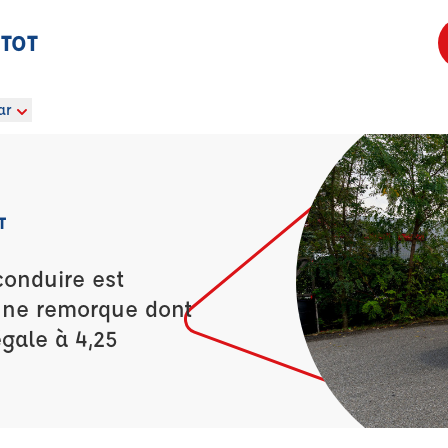
ETOT
ar
T
conduire est
’une remorque dont
égale à 4,25