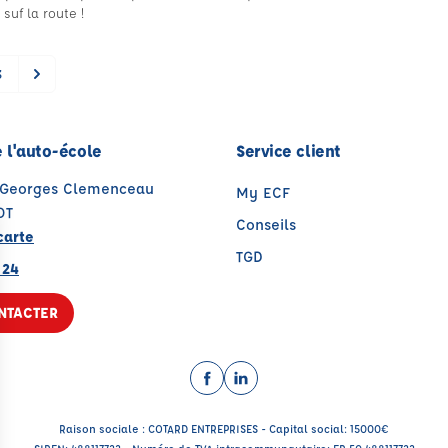
suf la route !
3
 l'auto-école
Service client
 Georges Clemenceau
My ECF
OT
Conseils
carte
TGD
 24
NTACTER
Facebook (nouvelle fenêtre)
LinkedIn (nouvelle fenêtre
Raison sociale : COTARD ENTREPRISES - Capital social: 15000€