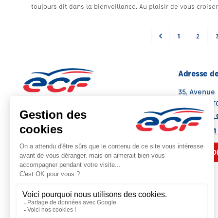
toujours dit dans la bienveillance. Au plaisir de vous croiser 
1
2
Adresse de
35, Avenue
76190 YVET
Voir sur la 
Note : 4.9/5
Moyenne calculée sur 15 avis
02 35 95 21
NOUS CO