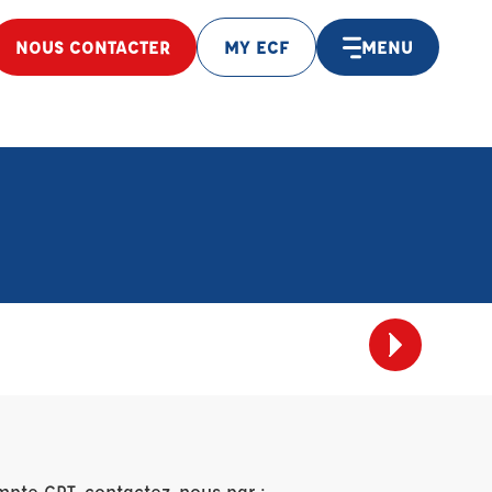
NOUS CONTACTER
MY ECF
MENU
mpte CPT, contactez-nous par :