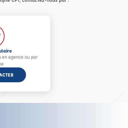
ulaire
s en agence ou par
ne
ACTER