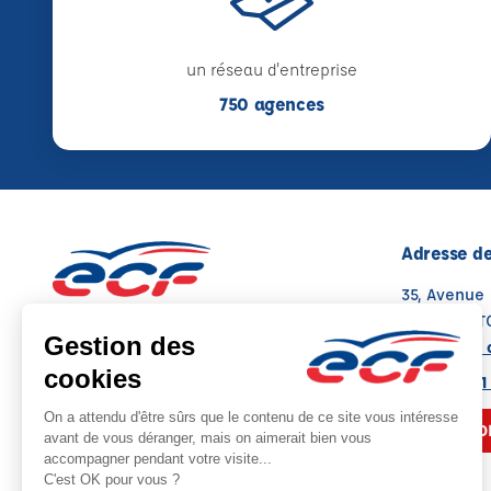
un réseau d'entreprise
750 agences
Adresse de
35, Avenue
76190 YVET
Voir sur la 
Note : 4.9/5
Moyenne calculée sur 15 avis
02 35 95 21
NOUS CO