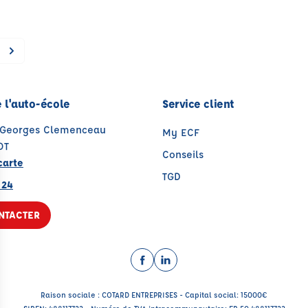
 l'auto-école
Service client
 Georges Clemenceau
My ECF
OT
Conseils
carte
TGD
 24
NTACTER
Facebook (nouvelle fenêtre)
LinkedIn (nouvelle fenêtre
Raison sociale : COTARD ENTREPRISES - Capital social: 15000€