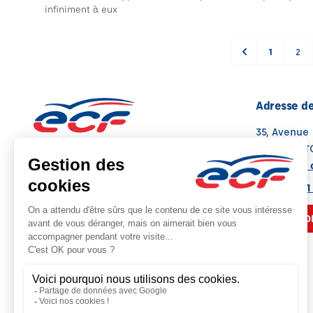
infiniment à eux
1
2
Adresse de
35, Avenue
76190 YVET
Voir sur la 
Note : 4.9/5
Moyenne calculée sur 15 avis
02 35 95 21
NOUS CO