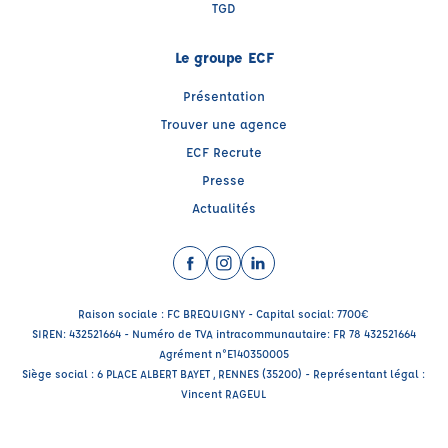
TGD
Le groupe ECF
Présentation
Trouver une agence
ECF Recrute
Presse
Actualités
Facebook (nouvelle fenêtre)
Instagram (nouvelle fenêtre)
LinkedIn (nouvelle fenêtre)
Raison sociale : FC BREQUIGNY - Capital social: 7700€
SIREN: 432521664 - Numéro de TVA intracommunautaire: FR 78 432521664
Agrément n°E140350005
Siège social : 6 PLACE ALBERT BAYET , RENNES (35200) - Représentant légal :
Vincent RAGEUL