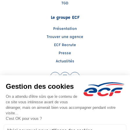
TGD
Le groupe ECF
Présentation
Trouver une agence
ECF Recrute
Presse
Actualités
Facebook (nouvelle fenêtre)
Instagram (nouvelle fenêtre)
LinkedIn (nouvelle fenêtre)
Raison sociale : FC BREQUIGNY - Capital social: 7700€
SIREN: 432521664 - Numéro de TVA intracommunautaire: FR 78 432521664
Agrément n°E140350005
Siège social : 6 PLACE ALBERT BAYET , RENNES (35200) - Représentant légal :
Vincent RAGEUL