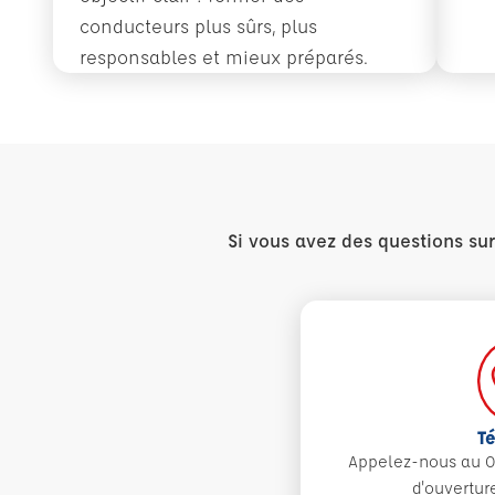
conducteurs plus sûrs, plus
responsables et mieux préparés.
En savoir plus
Conduite accompagnée dès 14 ans : former plu
CPF
Si vous avez des questions su
T
Appelez-nous au 0
d'ouvertur