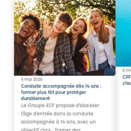
6 m
CPF
5 mai 2026
En sav
cha
Conduite accompagnée dès 14 ans :
former plus tôt pour protéger
durablement
Le Groupe ECF propose d’abaisser
l’âge d’entrée dans la conduite
accompagnée à 14 ans, avec un
objectif clair : former des