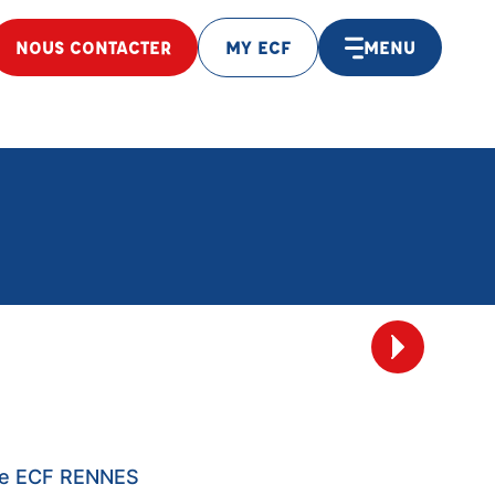
NOUS CONTACTER
MY ECF
MENU
ise ECF RENNES