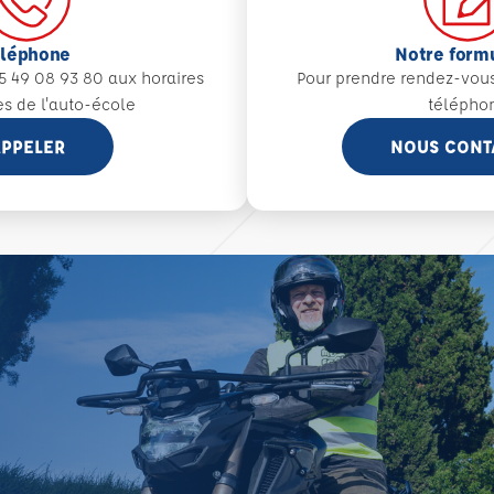
éléphone
Notre form
5 49 08 93 80 aux
horaires
Pour prendre rendez-vou
es de l'auto-école
télépho
PPELER
NOUS CONT