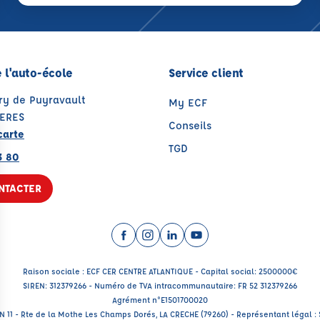
 l'auto-école
Service client
dry de Puyravault
My ECF
GERES
Conseils
carte
TGD
3 80
NTACTER
Facebook (nouvelle fenêtre)
Instagram (nouvelle fenêtre)
LinkedIn (nouvelle fenêtre
YouTube (nouvelle fenê
Raison sociale : ECF CER CENTRE ATLANTIQUE - Capital social: 2500000€
SIREN: 312379266 - Numéro de TVA intracommunautaire: FR 52 312379266
Agrément n°E1501700020
RN 11 - Rte de la Mothe Les Champs Dorés, LA CRECHE (79260) - Représentant légal