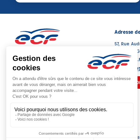
Adresse de
57, Rue Au
17700 SUR
Voir sur la 
05 49 08 9
NOUS CO
Siège social : 