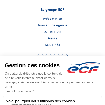
Le groupe ECF
Présentation
Trouver une agence
ECF Recrute
Presse
Actualités
Facebook (nouvelle fenêtre)
Instagram (nouvelle fenêtre)
LinkedIn (nouvelle fenêtre)
YouTube (nouvelle fenêtr
Raison sociale : ECF CER CENTRE ATLANTIQUE - Capital social: 2500000€
SIREN: 312379266 - Numéro de TVA intracommunautaire: FR 52 312379266
Agrément n°E1501700020
Siège social : RN 11 - Rte de la Mothe Les Champs Dorés, LA CRECHE (79260) -
Représentant légal : Simon COUTEAU