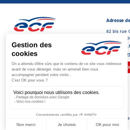
Adresse de
82 bis rue 
17600 SAU
Voir sur la 
05 49 08 93
NOUS CO
Siège social : 