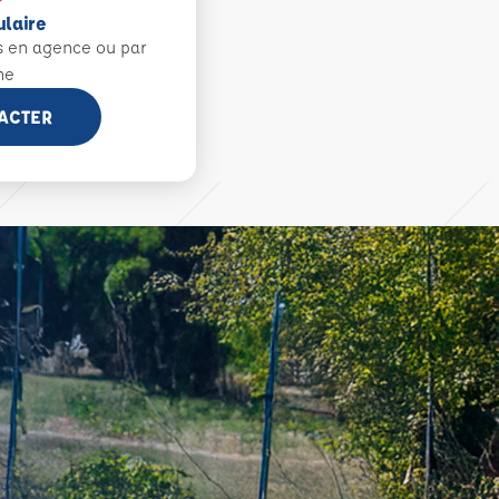
ulaire
s en agence ou par
ne
ACTER