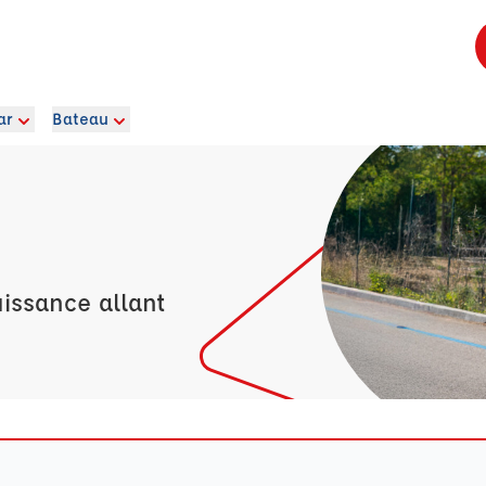
ar
Bateau
issance allant