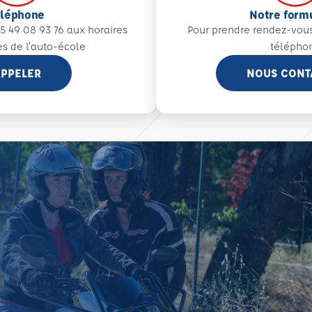
éléphone
Notre form
5 49 08 93 76 aux
horaires
Pour prendre rendez-vou
es de l'auto-école
télépho
PPELER
NOUS CONT