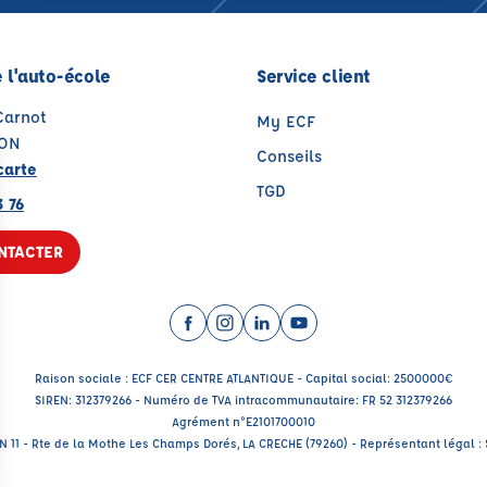
 l'auto-école
Service client
Carnot
My ECF
JON
Conseils
carte
TGD
 76
NTACTER
Facebook (nouvelle fenêtre)
Instagram (nouvelle fenêtre)
LinkedIn (nouvelle fenêtre
YouTube (nouvelle fenê
Raison sociale : ECF CER CENTRE ATLANTIQUE - Capital social: 2500000€
SIREN: 312379266 - Numéro de TVA intracommunautaire: FR 52 312379266
Agrément n°E2101700010
RN 11 - Rte de la Mothe Les Champs Dorés, LA CRECHE (79260) - Représentant légal