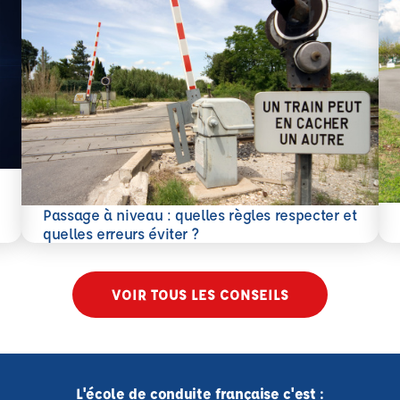
En 
Passage à niveau : quelles règles respecter et
En savoir plus
quelles erreurs éviter ?
VOIR TOUS LES CONSEILS
L'école de conduite française c'est :