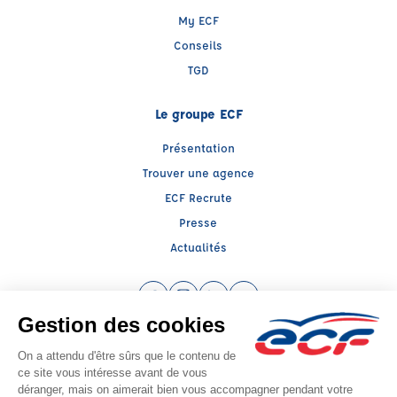
My ECF
Conseils
TGD
Le groupe ECF
Présentation
Trouver une agence
ECF Recrute
Presse
Actualités
Facebook (nouvelle fenêtre)
Instagram (nouvelle fenêtre)
LinkedIn (nouvelle fenêtre)
YouTube (nouvelle fenêtr
Raison sociale : ECF CER CENTRE ATLANTIQUE - Capital social: 2500000€
SIREN: 312379266 - Numéro de TVA intracommunautaire: FR 52 312379266
Agrément n°E2101700010
Siège social : RN 11 - Rte de la Mothe Les Champs Dorés, LA CRECHE (79260) -