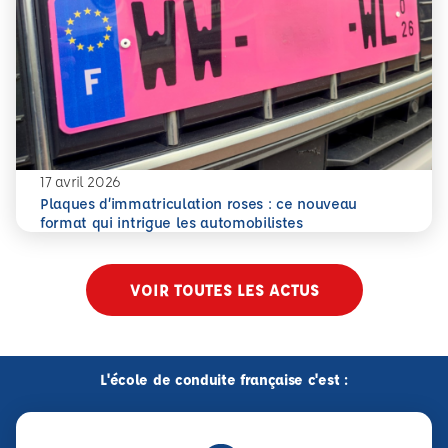
17 avril 2026
Plaques d’immatriculation roses : ce nouveau
En savoir plus
Plaques d’immatriculation roses : ce nouveau format qui i
format qui intrigue les automobilistes
VOIR TOUTES LES ACTUS
L'école de conduite française c'est :