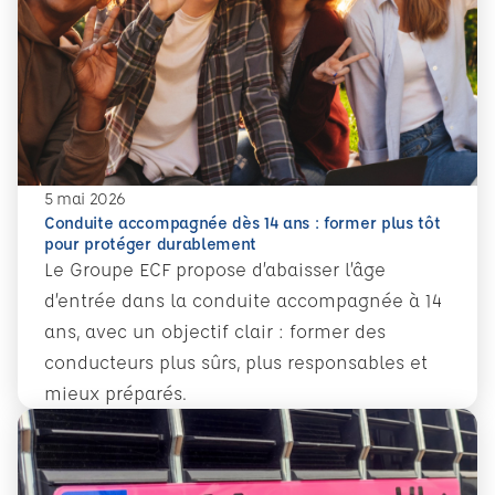
5 mai 2026
Conduite accompagnée dès 14 ans : former plus tôt
pour protéger durablement
Le Groupe ECF propose d’abaisser l’âge
d’entrée dans la conduite accompagnée à 14
ans, avec un objectif clair : former des
conducteurs plus sûrs, plus responsables et
mieux préparés.
En savoir plus
Conduite accompagnée dès 14 ans : former plus tôt pour 