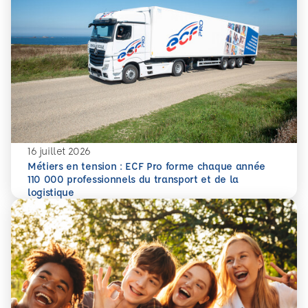
16 juillet 2026
Métiers en tension : ECF Pro forme chaque année
110 000 professionnels du transport et de la
En savoir plus
Métiers en tension : ECF Pro forme chaque année 110 000 p
logistique