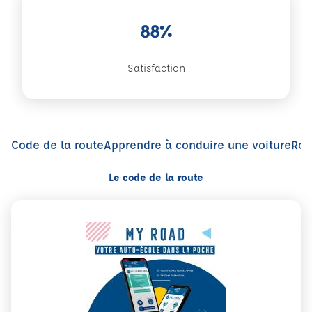
88%
Satisfaction
Code de la route
Apprendre à conduire une voiture
Rou
Le code de la route