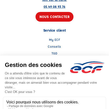
05 49 08 93 76
NOUS CONTACTER
Service client
My ECF
Conseils
TGD
Le groupe ECF
Présentation
Trouver une agence
ECF Recrute
Presse
Actualités