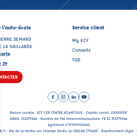
 l'auto-école
Service client
PIERRE SEMARD
My ECF
E LA GAILLARDE
Conseils
carte
TGD
0 39
NTACTER
Facebook (nouvelle fenêtre)
Instagram (nouvelle fenêtre)
LinkedIn (nouvelle fenêtre
YouTube (nouvelle fenê
Raison sociale : ECF CER CENTRE ATLANTIQUE - Capital social: 2500000€
SIREN: 312379266 - Numéro de TVA intracommunautaire: FR 52 312379266
Agrément n°E1901900060
RN 11 - Rte de la Mothe Les Champs Dorés, LA CRECHE (79260) - Représentant légal