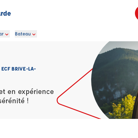
arde
ar
Bateau
 ECF BRIVE-LA-
et en expérience
érénité !