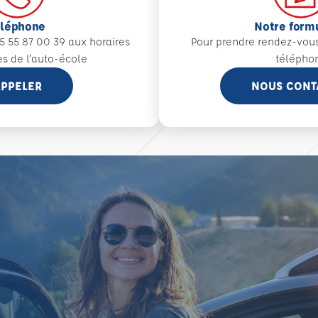
éléphone
Notre form
5 55 87 00 39 aux
horaires
Pour prendre rendez-vou
es de l'auto-école
télépho
PPELER
NOUS CONT