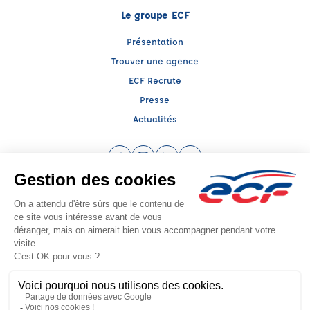
Le groupe ECF
Présentation
Trouver une agence
ECF Recrute
Presse
Actualités
Facebook (nouvelle fenêtre)
Instagram (nouvelle fenêtre)
LinkedIn (nouvelle fenêtre)
YouTube (nouvelle fenêtr
Raison sociale : ECF CER CENTRE ATLANTIQUE - Capital social: 2500000€
SIREN: 312379266 - Numéro de TVA intracommunautaire: FR 52 312379266
Agrément n°E1901900060
Siège social : RN 11 - Rte de la Mothe Les Champs Dorés, LA CRECHE (79260) -
Représentant légal : Simon COUTEAU
CGV