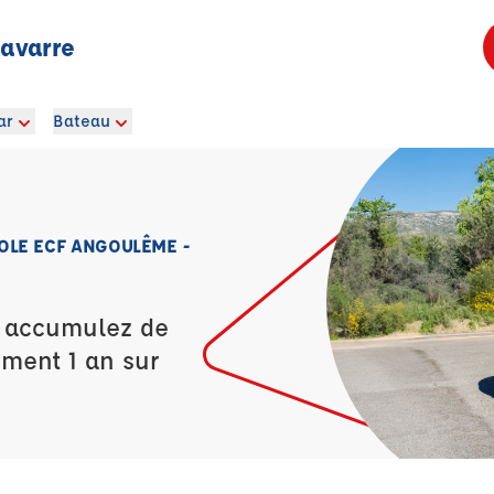
avarre
ar
Bateau
OLE ECF ANGOULÊME -
t accumulez de
ement 1 an sur