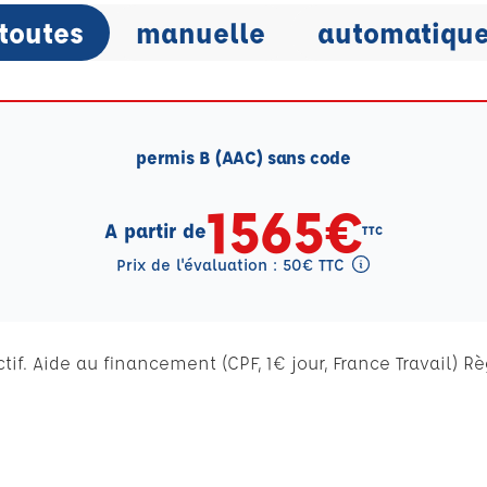
toutes
manuelle
automatiqu
permis B (AAC) sans code
1565€
A partir de
TTC
Prix de l'évaluation : 50€ TTC
Tooltip eval mention
if. Aide au financement (CPF, 1€ jour, France Travail) R